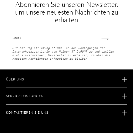
Abonnieren Sie unseren Newsletter,
um unsere neuesten Nachrichten zu
erhalten
E-
Mail
Mit der Registrierung stimme ich den Bedingungen der
Datenschutzrichtlinie
von Maison ST DUPONT zu und erkläre
mich einverstanden, Newsletter zu erhalten, um über die
neuesten Nachrichten informiert zu bleiben
ÜBER UNS
GESCHICHTE
SERVICELEISTUNGEN
SAVOIR FAIRE
E-COMMERCE-RETOUREN
KARRIERE
KONTAKTIEREN SIE UNS
AFTER-SALES-SERVICE
BOUTIQUE SUCHEN
E-COMMERCE-LEISTUNGEN
KONTAKTIEREN SIE UNS