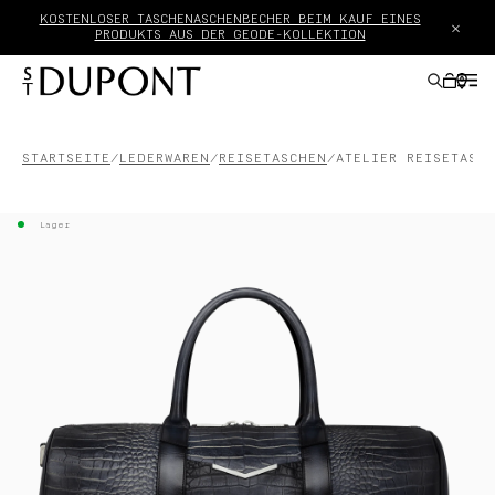
KOSTENLOSER TASCHENASCHENBECHER BEIM KAUF EINES
×
PRODUKTS AUS DER GEODE-KOLLEKTION
STARTSEITE
LEDERWAREN
REISETASCHEN
ATELIER REISETASC
GESCHENKE
Lager
FEUERZEUGE
SCHREIBGERÄTE
LEDERWAREN
ACCESSOIRES
HAUTE CREATION