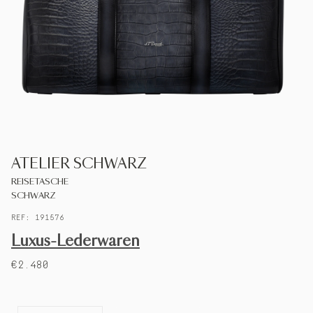
S.T.DUPONT
DEUTSCHLAND
DEUTSCH
KONTAKTIEREN SIE UNS
ATELIER SCHWARZ
MEIN KONTO
REISETASCHE
SCHWARZ
EINEN LADEN FINDEN
REF: 191576
Luxus-Lederwaren
€2.480