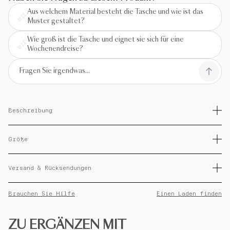
Aus welchem Material besteht die Tasche und wie ist das
Muster gestaltet?
Wie groß ist die Tasche und eignet sie sich für eine
Wochenendreise?
Beschreibung
Leicht und flexibel, dieses Modell, das mit dem mit dem Kragen und
dem handpatinierten Muster geprägten Blütenblumen -Leder
Größe
ausgestattet ist, bietet Ihnen einzigartige schwarze Töne. Dank des
Kabinenformates können Sie dank der großzügigen Dimensionen
GRÖSSES
50 x 27 x 25 cm
problemlos eine Wochenendgarderobe aufbewahren. - 1
Versand & Rücksendungen
Reißverschluss in Tasche
MATERIAL
LEDER
Sie haben ab dem Lieferdatum 14 Tage Zeit, um eine Rückerstattung
GEWICHT
1 900 g
Brauchen Sie Hilfe
Einen Laden finden
Ihrer Bestellung zu beantragen. Bei Fragen oder sofortigen
Änderungen wenden Sie sich bitte an den Kundendienst.
KOMMENTARE
Fotos ohne Gewähr
Personalisierte Artikel können nicht zurückgegeben werden.
ZU ERGÄNZEN MIT