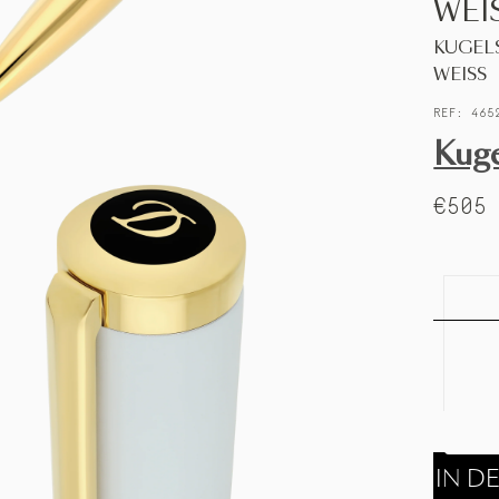
WEI
KUGEL
WEISS
REF: 465
Kuge
€505
IN D