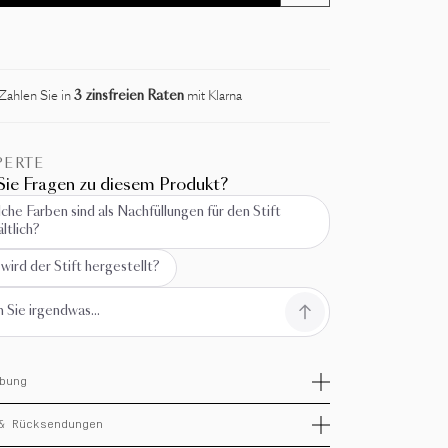
Zahlen Sie in
3 zinsfreien Raten
mit Klarna
PERTE
ie Fragen zu diesem Produkt?
che Farben sind als Nachfüllungen für den Stift
ältlich?
wird der Stift hergestellt?
bung
le Liberté In weißer Lackierung und goldenen
& Rücksendungen
ngen Neue "Sword" Klammer. Zugehörige
ungen: 040853 Blau 040854 Schwarz 040358 Rosa