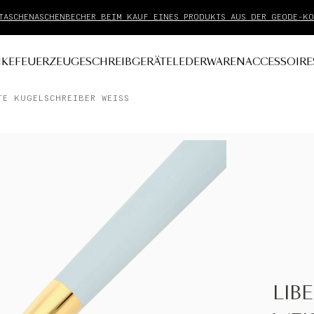
BEZAHLEN SIE MIT KLARNA IN 3 ZINSFREIEN RATEN
KE
FEUERZEUGE
SCHREIBGERÄTE
LEDERWAREN
ACCESSOIRE
TE KUGELSCHREIBER WEISS
LIB