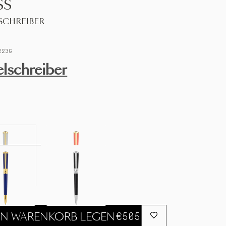
SS
SCHREIBER
223G
lschreiber
€505
EN WARENKORB LEGEN