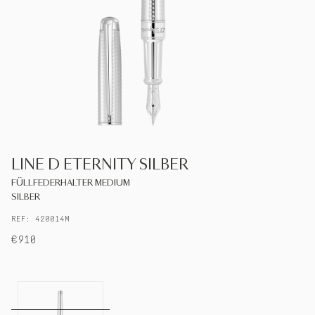
S.T.DUPONT
DEUTSCHLAND
DEUTSCH
KONTAKTIEREN SIE UNS
LINE D ETERNITY SILBER
MEIN KONTO
FÜLLFEDERHALTER MEDIUM
SILBER
EINEN LADEN FINDEN
REF: 420014M
€910