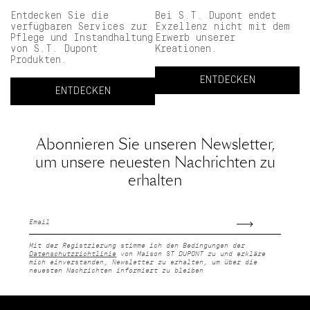
Entdecken Sie die
Bei S.T. Dupont endet
verfügbaren Services zur
Exzellenz nicht mit dem
Pflege und Instandhaltung
Erwerb unserer
von S.T. Dupont
Kreationen.
Produkten.
ENTDECKEN
ENTDECKEN
Abonnieren Sie unseren Newsletter,
um unsere neuesten Nachrichten zu
erhalten
E-
Mail
Mit der Registrierung stimme ich den Bedingungen der
Datenschutzrichtlinie
von Maison ST DUPONT zu und erkläre
mich einverstanden, Newsletter zu erhalten, um über die
neuesten Nachrichten informiert zu bleiben