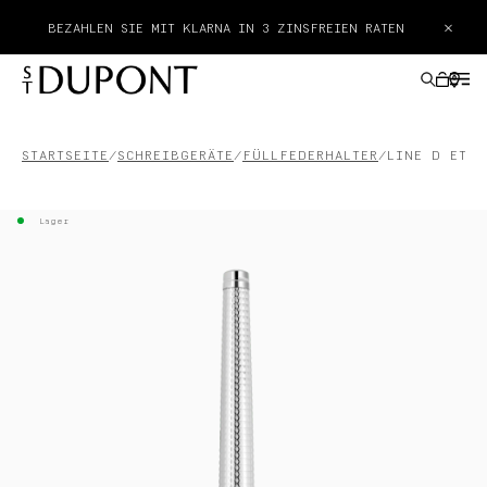
KOSTENLOSER TASCHENASCHENBECHER BEIM KAUF EINES
×
PRODUKTS AUS DER GEODE-KOLLEKTION
STARTSEITE
SCHREIBGERÄTE
FÜLLFEDERHALTER
LINE D ETER
GESCHENKE
Lager
FEUERZEUGE
SCHREIBGERÄTE
LEDERWAREN
ACCESSOIRES
HAUTE CREATION