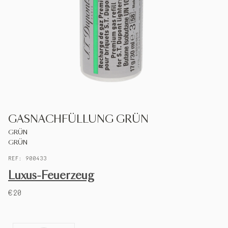
S.T.DUPONT
DEUTSCHLAND
DEUTSCH
KONTAKTIEREN SIE UNS
GASNACHFÜLLUNG GRÜN
MEIN KONTO
GRÜN
GRÜN
EINEN LADEN FINDEN
REF: 900433
Luxus-Feuerzeug
€20