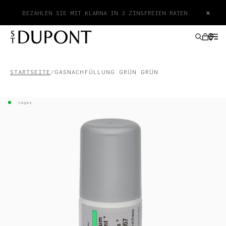
×
BEZAHLEN SIE MIT KLARNA IN 3 ZINSFREIEN RATEN
STARTSEITE
GASNACHFÜLLUNG GRÜN GRÜN
GESCHENKE
Lager
FEUERZEUGE
SCHREIBGERÄTE
LEDERWAREN
ACCESSOIRES
HAUTE CREATION