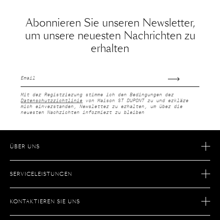
Abonnieren Sie unseren Newsletter,
um unsere neuesten Nachrichten zu
erhalten
E-
Mail
Mit der Registrierung stimme ich den Bedingungen der
Datenschutzrichtlinie
von Maison ST DUPONT zu und erkläre
mich einverstanden, Newsletter zu erhalten, um über die
neuesten Nachrichten informiert zu bleiben
ÜBER UNS
GESCHICHTE
SERVICELEISTUNGEN
SAVOIR FAIRE
E-COMMERCE-RETOUREN
KARRIERE
KONTAKTIEREN SIE UNS
AFTER-SALES-SERVICE
BOUTIQUE SUCHEN