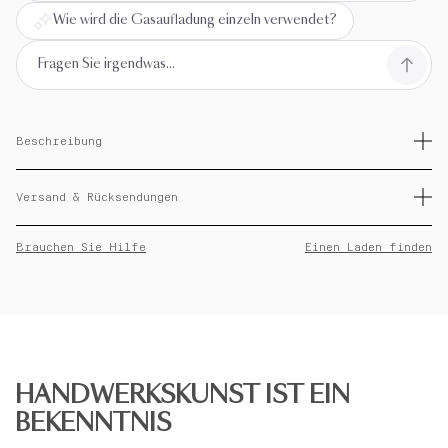
Wie wird die Gasaufladung einzeln verwendet?
Beschreibung
Grüne Gasaufladung. Einzeln verkauft. Für folgende Feuerzeuge:
Linie 2 kleines Modell und Gatsby.
Versand & Rücksendungen
Sie haben ab dem Lieferdatum 14 Tage Zeit, um eine Rückerstattung
Brauchen Sie Hilfe
Einen Laden finden
Ihrer Bestellung zu beantragen. Bei Fragen oder sofortigen
Änderungen wenden Sie sich bitte an den Kundendienst.
Personalisierte Artikel können nicht zurückgegeben werden.
HANDWERKSKUNST IST EIN
BEKENNTNIS