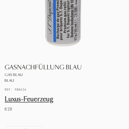
S.T.DUPONT
DEUTSCHLAND
DEUTSCH
KONTAKTIEREN SIE UNS
GASNACHFÜLLUNG BLAU
MEIN KONTO
GAS BLAU
BLAU
EINEN LADEN FINDEN
REF: 900434
Luxus-Feuerzeug
€20