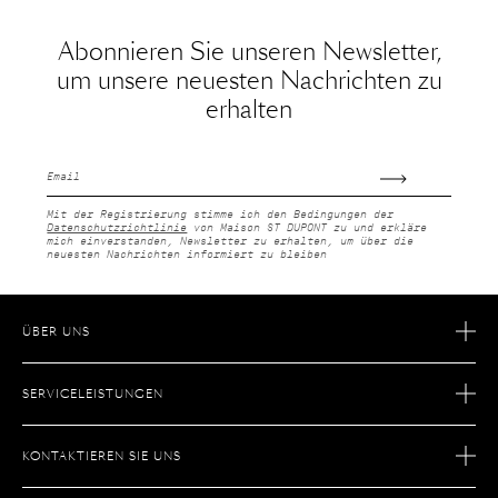
Abonnieren Sie unseren Newsletter,
um unsere neuesten Nachrichten zu
erhalten
E-
Mail
Mit der Registrierung stimme ich den Bedingungen der
Datenschutzrichtlinie
von Maison ST DUPONT zu und erkläre
mich einverstanden, Newsletter zu erhalten, um über die
neuesten Nachrichten informiert zu bleiben
ÜBER UNS
GESCHICHTE
SERVICELEISTUNGEN
SAVOIR FAIRE
E-COMMERCE-RETOUREN
KARRIERE
KONTAKTIEREN SIE UNS
AFTER-SALES-SERVICE
BOUTIQUE SUCHEN